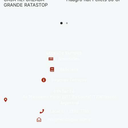
GRANDE RATASTOP
ACCESOS RAPIDOS
Novedades
Biblioteca
Informes Técnicos
CONTACTO
Av. Presidente Perón 2071 [Ex Gaona] (1706) Haedo
Argentina
Local: 011 2198-7706
info@insuplagas.com.ar