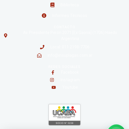
Biblioteca
Informes Técnicos
CONTACTO
Av. Presidente Perón 2071 [Ex Gaona] (1706) Haedo
Argentina
Local: 011 2198-7706
info@insuplagas.com.ar
REDES SOCIALES
Facebook
Instagram
Youtube