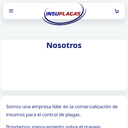
Back
Back
Back
Back
Catálogo
Capacitaciones
Contenido
Videos
Por categorías
Próximas
Informes Técnicos
Alacranes
Por laboratorios
Realizadas
Biblioteca
Chinches de la cama
Videos
Cucarachas
Somos una empresa líder en la comercialización de
insumos para el control de plagas.
Latamplagas
Mosquitos
Brindamos asesoramiento sobre el manejo