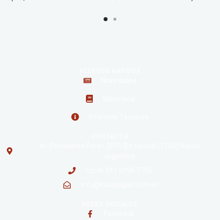
ACCESOS RAPIDOS
Novedades
Biblioteca
Informes Técnicos
CONTACTO
Av. Presidente Perón 2071 [Ex Gaona] (1706) Haedo
Argentina
Local: 011 2198-7706
info@insuplagas.com.ar
REDES SOCIALES
Facebook