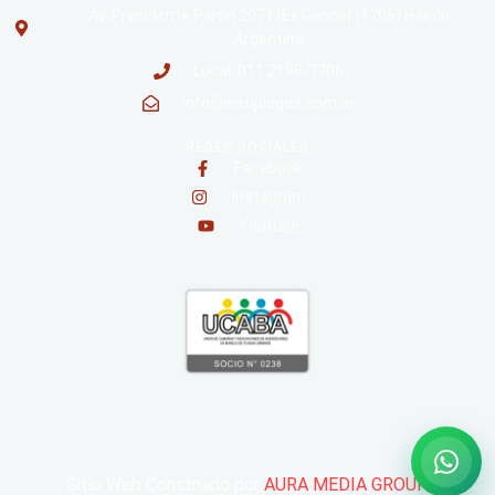
Av. Presidente Perón 2071 [Ex Gaona] (1706) Haedo
Argentina
Local: 011 2198-7706
info@insuplagas.com.ar
REDES SOCIALES
Facebook
Instagram
Youtube
Sitio Web Construido por
AURA MEDIA GROUP