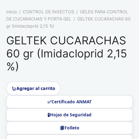
Roedores
Inicio
/
CONTROL DE INSECTOS
/
GELES PARA CONTROL
DE CUCARACHAS Y PORTA GEL
/
GELTEK CUCARACHAS 60
gr (Imidacloprid 2,15 %)
GELTEK CUCARACHAS
60 gr (Imidacloprid 2,15
%)
Agregar al carrito
Certificado ANMAT
Hojas de Seguridad
Folleto