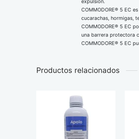
expulsión.
COMMODORE® 5 EC es alt
cucarachas, hormigas, te
COMMODORE® 5 EC poseen
una barrera protectora c
COMMODORE® 5 EC puede
Productos relacionados