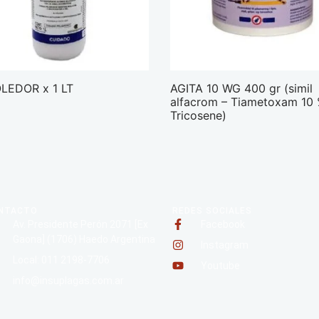
LEDOR x 1 LT
AGITA 10 WG 400 gr (simil
alfacrom – Tiametoxam 10
Tricosene)
NTACTO
REDES SOCIALES
Av. Presidente Perón 2071 [Ex
Facebook
Gaona] (1706) Haedo Argentina
Instagram
Local: 011 2198-7706
Youtube
info@insuplagas.com.ar