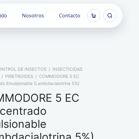
ido
Nosotros
Contacto
ONTROL DE INSECTOS
/
INSECTICIDAS
/
PIRETROIDES
/
COMMODORE 5 EC
do Emulsionable (Lambdacialotrina 5%)
MMODORE 5 EC
centrado
lsionable
mbdacialotrina 5%)