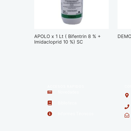
APOLO x 1 Lt ( Bifentrin 8 % +
DEMO
Imidacloprid 10 %) SC
ACCESOS RAPIDOS
CO
Novedades
Biblioteca
Informes Técnicos