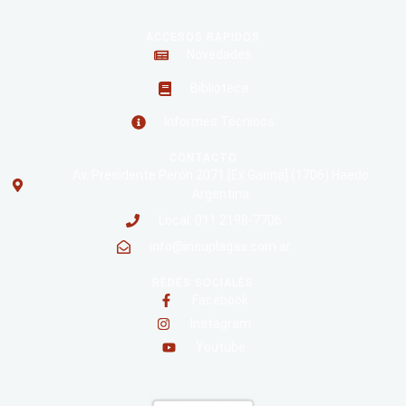
ACCESOS RAPIDOS
Novedades
Biblioteca
Informes Técnicos
CONTACTO
Av. Presidente Perón 2071 [Ex Gaona] (1706) Haedo
Argentina
Local: 011 2198-7706
info@insuplagas.com.ar
REDES SOCIALES
Facebook
Instagram
Youtube