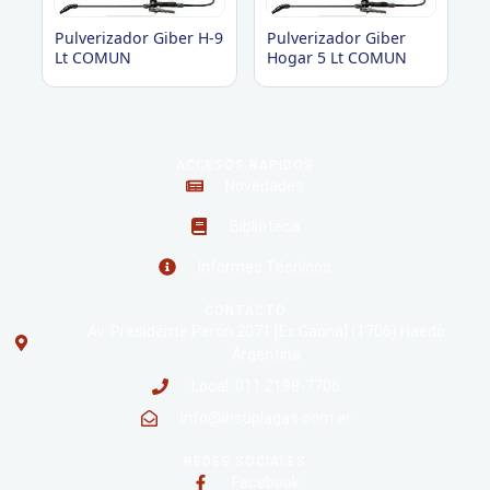
Pulverizador Giber H-9
Pulverizador Giber
Lt COMUN
Hogar 5 Lt COMUN
ACCESOS RAPIDOS
Novedades
Biblioteca
Informes Técnicos
CONTACTO
Av. Presidente Perón 2071 [Ex Gaona] (1706) Haedo
Argentina
Local: 011 2198-7706
info@insuplagas.com.ar
REDES SOCIALES
Facebook