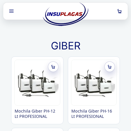
GIBER
Back
Back
Back
Back
Catálogo
Capacitaciones
Contenido
Videos
Por categorías
Próximas
Informes Técnicos
Alacranes
Por laboratorios
Realizadas
Biblioteca
Chinches de la cama
Videos
Cucarachas
Mochila Giber PH-12
Mochila Giber PH-16
Lt PROFESIONAL
Lt PROFESIONAL
Latamplagas
Mosquitos