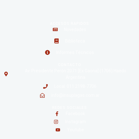
ACCESOS RAPIDOS
Novedades
Biblioteca
Informes Técnicos
CONTACTO
Av. Presidente Perón 2071 [Ex Gaona] (1706) Haedo
Argentina
Local: 011 2198-7706
info@insuplagas.com.ar
REDES SOCIALES
Facebook
Instagram
Youtube