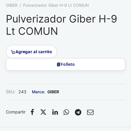
Roedores
GIBER
/
Pulverizador Giber H-9 Lt COMUN
Pulverizador Giber H-9
Lt COMUN
Agregar al carrito
Folleto
SKU:
243
GIBER
Compartir