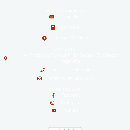
ACCESOS RAPIDOS
Novedades
Biblioteca
Informes Técnicos
CONTACTO
Av. Presidente Perón 2071 [Ex Gaona] (1706) Haedo
Argentina
Local: 011 2198-7706
info@insuplagas.com.ar
REDES SOCIALES
Facebook
Instagram
Youtube