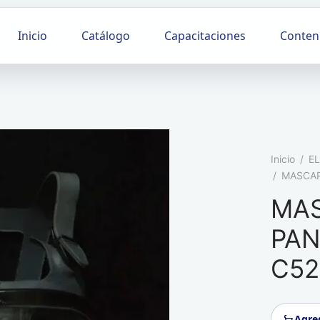
Inicio
Catálogo
Capacitaciones
Conten
Inicio
/
E
/
MASCAR
MA
PAN
C52
Agreg