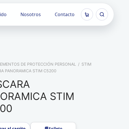
ido
Nosotros
Contacto
LEMENTOS DE PROTECCIÓN PERSONAL
/
STIM
A PANORAMICA STIM C5200
SCARA
ORAMICA STIM
00
Folleto
ar al carrito