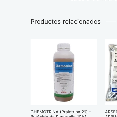
Productos relacionados
CHEMOTRINA (Praletrina 2% +
ARSEN
Butóxido de Piperonilo 10%)
ARBU