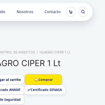
ido
Nosotros
Contacto
ONTROL DE INSECTOS
/
HUAGRO CIPER 1 Lt
GRO CIPER 1 Lt
Comprar
ar al carrito
ficado ANMAT
Certificado SENASA
de Seguridad