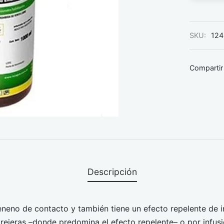
SKU:
124
Compartir
Descripción
eneno de contacto y también tiene un efecto repelente de i
rejeras –donde predomina el efecto repelente– o por infusi