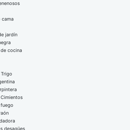
venenosos
e cama
e jardín
negra
 de cocina
 Trigo
gentina
rpintera
 Cimientos
 fuego
raón
odadora
os desagües