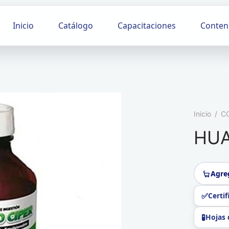
Inicio
Catálogo
Capacitaciones
Conten
Inicio
/
C
HUA
Agreg
Certi
Hojas 