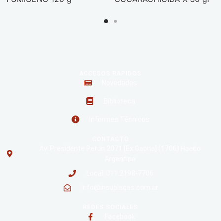
ACCESOS RAPIDOS
Novedades
Biblioteca
Informes Técnicos
CONTACTO
Av. Presidente Perón 2071 [Ex Gaona] (1706) Haedo
Argentina
Local: 011 2198-7706
info@insuplagas.com.ar
REDES SOCIALES
Facebook