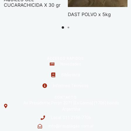
CUCARACHICIDA X 30 gr
DAST POLVO x 5kg
ACCESOS RAPIDOS
Novedades
Biblioteca
Informes Técnicos
CONTACTO
Av. Presidente Perón 2071 [Ex Gaona] (1706) Haedo
Argentina
Local: 011 2198-7706
info@insuplagas.com.ar