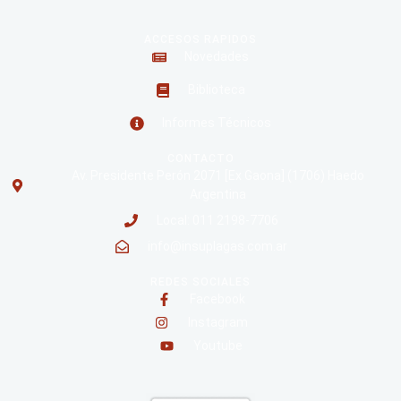
ACCESOS RAPIDOS
Novedades
Biblioteca
Informes Técnicos
CONTACTO
Av. Presidente Perón 2071 [Ex Gaona] (1706) Haedo
Argentina
Local: 011 2198-7706
info@insuplagas.com.ar
REDES SOCIALES
Facebook
Instagram
Youtube