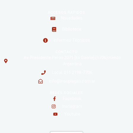
ACCESOS RAPIDOS
Novedades
Biblioteca
Informes Técnicos
CONTACTO
Av. Presidente Perón 2071 [Ex Gaona] (1706) Haedo
Argentina
Local: 011 2198-7706
info@insuplagas.com.ar
REDES SOCIALES
Facebook
Instagram
Youtube