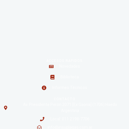
Roedores
ACCESOS RAPIDOS
Novedades
Biblioteca
Informes Técnicos
CONTACTO
Av. Presidente Perón 2071 [Ex Gaona] (1706) Haedo
Argentina
Local: 011 2198-7706
info@insuplagas.com.ar