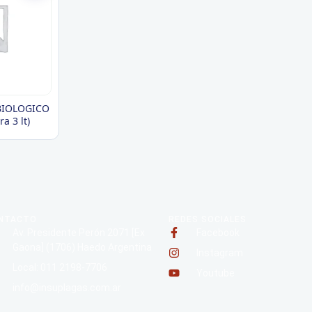
BIOLOGICO
a 3 lt)
NTACTO
REDES SOCIALES
Av. Presidente Perón 2071 [Ex
Facebook
Gaona] (1706) Haedo Argentina
Instagram
Local: 011 2198-7706
Youtube
info@insuplagas.com.ar