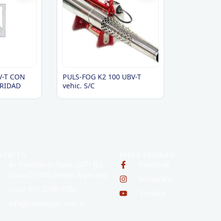
V-T CON
PULS-FOG K2 100 UBV-T
URIDAD
vehic. S/C
NTACTO
REDES SOCIALES
Av. Presidente Perón 2071 [Ex
Facebook
Gaona] (1706) Haedo Argentina
Instagram
Local: 011 2198-7706
Youtube
info@insuplagas.com.ar