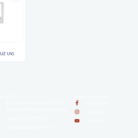
UZ UV)
NTACTO
REDES SOCIALES
Av. Presidente Perón 2071 [Ex
Facebook
Gaona] (1706) Haedo Argentina
Instagram
Local: 011 2198-7706
Youtube
info@insuplagas.com.ar