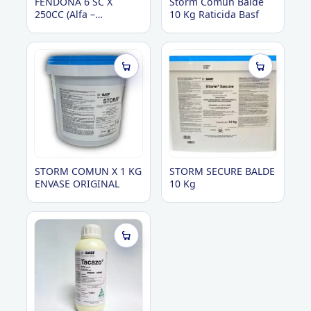
FENDONA 6 SC X
Storm Comun Balde
250CC (Alfa –
10 Kg Raticida Basf
Cipermetrina 6 %)
STORM COMUN X 1 KG
STORM SECURE BALDE
ENVASE ORIGINAL
10 Kg