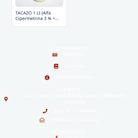
TACAZO 1 Lt (Alfa
Cipermetrina 3 % +
Lufenoxuron 3%)
ACCESOS RAPIDOS
Novedades
Biblioteca
Informes Técnicos
CONTACTO
Av. Presidente Perón 2071 [Ex Gaona] (1706) Haedo
Argentina
Local: 011 2198-7706
info@insuplagas.com.ar
REDES SOCIALES