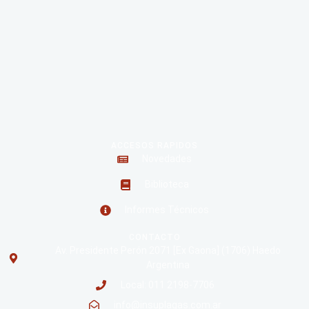
Roedores
ACCESOS RAPIDOS
Novedades
Biblioteca
Informes Técnicos
CONTACTO
Av. Presidente Perón 2071 [Ex Gaona] (1706) Haedo
Argentina
Local: 011 2198-7706
info@insuplagas.com.ar