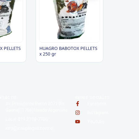
 PELLETS
HUAGRO BABOTOX PELLETS
x 250 gr
NTACTO
REDES SOCIALES
Av. Presidente Perón 2071 [Ex
Facebook
Gaona] (1706) Haedo Argentina
Instagram
Local: 011 2198-7706
Youtube
info@insuplagas.com.ar