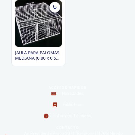
Roedores
JAULA PARA PALOMAS
MEDIANA (0,80 x 0,50
x 0,28)
ACCESOS RAPIDOS
Novedades
Biblioteca
Informes Técnicos
CONTACTO
Av. Presidente Perón 2071 [Ex Gaona] (1706) Haedo