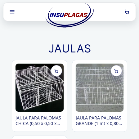
JAULAS
Back
Back
Back
Back
Catálogo
Capacitaciones
Contenido
Videos
Por categorías
Próximas
Informes Técnicos
Alacranes
Por laboratorios
Realizadas
Biblioteca
Chinches de la cama
Videos
Cucarachas
JAULA PARA PALOMAS
JAULA PARA PALOMAS
CHICA (0,50 x 0,50 x
GRANDE (1 mt x 0,80
Latamplagas
Mosquitos
0,28)
mt. x 0,28)