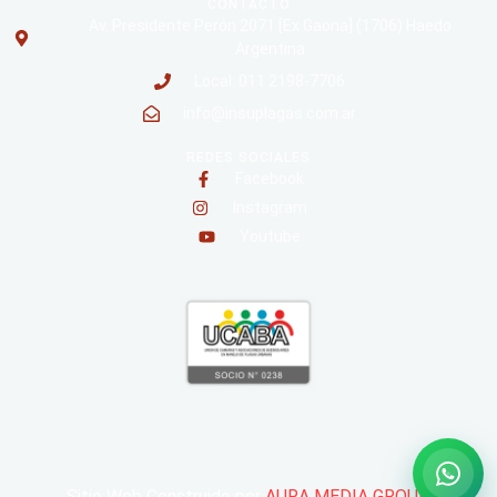
CONTACTO
Av. Presidente Perón 2071 [Ex Gaona] (1706) Haedo
Argentina
Local: 011 2198-7706
info@insuplagas.com.ar
REDES SOCIALES
Facebook
Instagram
Youtube
Sitio Web Construido por
AURA MEDIA GROUP